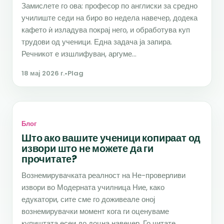
Замислете го ова: професор по англиски за средно
училиште седи на биро во недела навечер, додека
кафето ѝ изладува покрај него, и обработува куп
трудови од ученици. Една задача ја запира.
Речникот е изшлифуван, аргуме...
18 мај 2026 г.
•
Plag
Блог
Што ако вашите ученици копираат од
извори што не можете да ги
прочитате?
Вознемирувачката реалност на Не-проверливи
извори во Модерната училница Ние, како
едукатори, сите сме го доживеале оној
вознемирувачки момент кога ги оценуваме
купиштата есеи до доцна навечер. Го читате