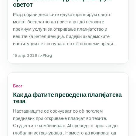
светот
Plag објави дека сите едукатори ширум светот
можат бесплатно да пристапат до неговите
премиум услуги за откривање плагијатство и
вештачка интелигенција, бидејќи академските
институции се соочуваат со сè поголеми преди...
15 апр. 2026 г.
•
Plag
Блог
Как да фатите преведена плагијатска
теза
Наставниците се соочуваат со сè поголем
предизвик при откривање плагијат во тезите.
Студентите комбинираат AI превод со пристап до
глобални истражувања . Наместо да копираат од