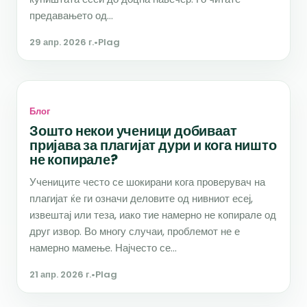
предавањето од...
29 апр. 2026 г.
•
Plag
Блог
Зошто некои ученици добиваат
пријава за плагијат дури и кога ништо
не копирале?
Учениците често се шокирани кога проверувач на
плагијат ќе ги означи деловите од нивниот есеј,
извештај или теза, иако тие намерно не копирале од
друг извор. Во многу случаи, проблемот не е
намерно мамење. Најчесто се...
21 апр. 2026 г.
•
Plag