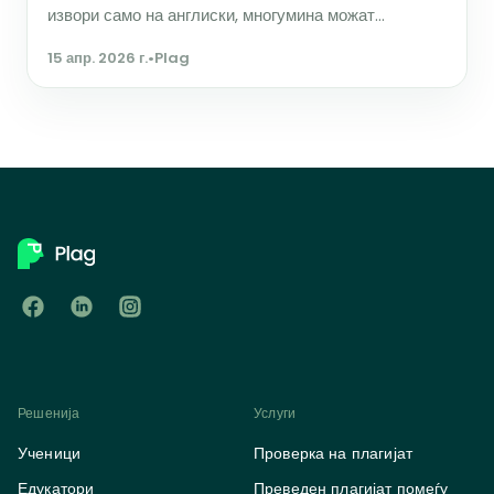
извори само на англиски, многумина можат...
15 апр. 2026 г.
•
Plag
Решенија
Услуги
Ученици
Проверка на плагијат
Едукатори
Преведен плагијат помеѓу