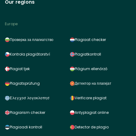
Our regions
Europe
Проверка за плагиатство
Plagiaat checker
Kontrola plagiátorství
Plagiatkontroll
Plagiat tjek
Plágium ellenőrző
Plagiatsprüfung
Детектор на плагијат
Ελεγχοσ λογοκλοπησ
Verificare plagiat
Plagiarism checker
Antyplagiat online
Plagiaadi kontroll
Detector de plagio