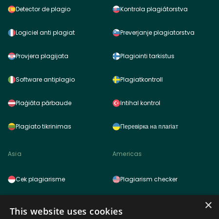
Detector de plagio
Kontrola plagiátorstva
Logiciel anti plagiat
Preverjanje plagiatorstva
Provjera plagijata
Plagiointi tarkistus
Software antiplagio
Plagiatkontroll
Plaģiāta pārbaude
Intihal kontrol
Plagiato tikrinimas
Перевірка на плагіат
Asia
Americas
Cek plagiarisme
Plagiarism checker
×
Pemeriksa plagiarisme
Detector de plagio
This website uses cookies