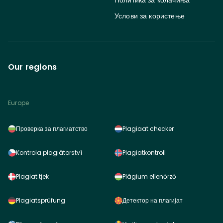
Политика за колачиња
Услови за користење
Our regions
Europe
Проверка за плагиатство
Plagiaat checker
Kontrola plagiátorství
Plagiatkontroll
Plagiat tjek
Plágium ellenőrző
Plagiatsprüfung
Детектор на плагијат