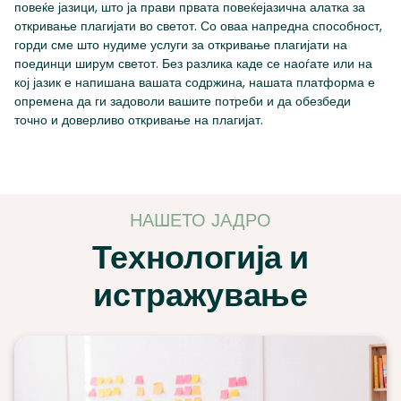
повеќе јазици, што ја прави првата повеќејазична алатка за
откривање плагијати во светот. Со оваа напредна способност,
горди сме што нудиме услуги за откривање плагијати на
поединци ширум светот. Без разлика каде се наоѓате или на
кој јазик е напишана вашата содржина, нашата платформа е
опремена да ги задоволи вашите потреби и да обезбеди
точно и доверливо откривање на плагијат.
НАШЕТО ЈАДРО
Технологија и
истражување