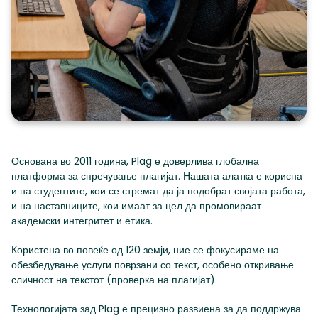
Основана во 2011 година, Plag е доверлива глобална
платформа за спречување плагијат. Нашата алатка е корисна
и на студентите, кои се стремат да ја подобрат својата работа,
и на наставниците, кои имаат за цел да промовираат
академски интегритет и етика.
Користена во повеќе од 120 земји, ние се фокусираме на
обезбедување услуги поврзани со текст, особено откривање
сличност на текстот (проверка на плагијат).
Технологијата зад Plag е прецизно развиена за да поддржува