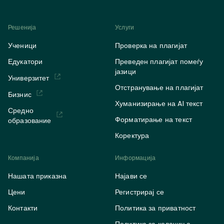
Решенија
Услуги
Ученици
Проверка на плагијат
Едукатори
Преведен плагијат помеѓу
јазици
Универзитет
Отстранување на плагијат
Бизнис
Хуманизирање на AI текст
Средно
Форматирање на текст
образование
Коректура
Компанија
Информација
Нашата приказна
Најави се
Цени
Регистрирај се
Контакти
Политика за приватност