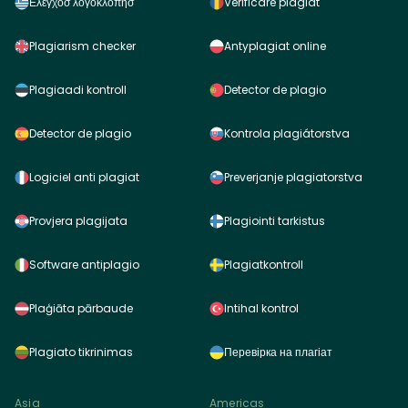
Ελεγχοσ λογοκλοπησ
Verificare plagiat
Plagiarism checker
Antyplagiat online
Plagiaadi kontroll
Detector de plagio
Detector de plagio
Kontrola plagiátorstva
Logiciel anti plagiat
Preverjanje plagiatorstva
Provjera plagijata
Plagiointi tarkistus
Software antiplagio
Plagiatkontroll
Plaģiāta pārbaude
Intihal kontrol
Plagiato tikrinimas
Перевірка на плагіат
Asia
Americas