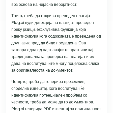
врз основа на нејасна веројатност.
Трето, треба да открива преведен плагијат.
Plag.ai нуди детекција на плагијат преведен
преку јазици, ексклузивна функција која
идентификува кога содржината е преведена од
друг јазик пред да биде предадена. Ова
затвора една од најзначајните празнини кај
традиционалната проверка на плагијат и им
дава на воспитувачите многу поцелосна слика
за оригиналноста на документот.
Четврто, треба да генерира преземлив,
споделив извештај. Кога воспитувач ќе
идентификува потенцијален проблем со
чесноста, треба да може да го документира.
Plag.ai генерира PDF извештај за оригиналност