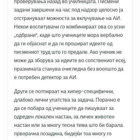
проверувања назад во училницата. Писмени
задачи завршени на час под надзор целосно ја
отстрануваат можноста за вклучување на АИ.
Некои воспитувачи го комбинираат ова со усни
„одбрани“, каде што учениците мора вербално
да ги објаснат и да ги прошират идеите од
писмениот труд што го предале. Ако ученик не
може да зборува за идеите во сопствениот есеј,
празнината станува очигледна без воопшто да
е потребен детектор за АИ.
Други се потпираат на хипер-специфични,
длабоко лични упатства за задача. Порачно е
да се побара од учениците да пишуваат за
одреден локален настан, за личен животен
настан или за многу тесна тема што би барала
прворачна позадина, бидејќи тоа многу го