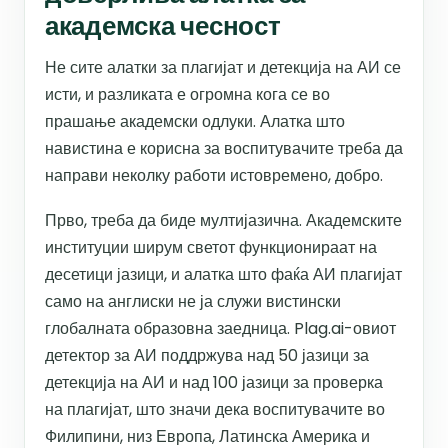
академска чесност
Не сите алатки за плагијат и детекција на АИ се
исти, и разликата е огромна кога се во
прашање академски одлуки. Алатка што
навистина е корисна за воспитувачите треба да
направи неколку работи истовремено, добро.
Прво, треба да биде мултијазична. Академските
институции ширум светот функционираат на
десетици јазици, и алатка што фаќа АИ плагијат
само на англиски не ја служи вистински
глобалната образовна заедница. Plag.ai-овиот
детектор за АИ поддржува над 50 јазици за
детекција на АИ и над 100 јазици за проверка
на плагијат, што значи дека воспитувачите во
Филипини, низ Европа, Латинска Америка и