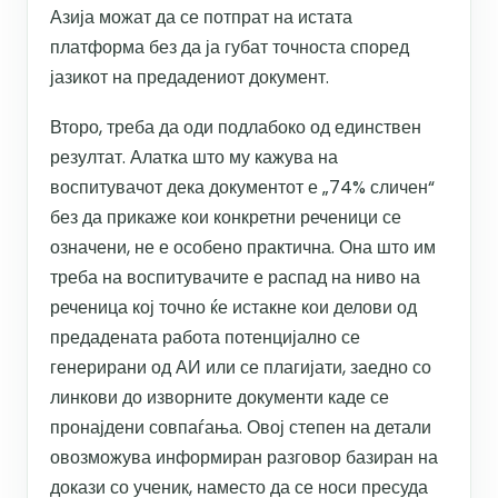
Азија можат да се потпрат на истата
платформа без да ја губат точноста според
јазикот на предадениот документ.
Второ, треба да оди подлабоко од единствен
резултат. Алатка што му кажува на
воспитувачот дека документот е „74% сличен“
без да прикаже кои конкретни реченици се
означени, не е особено практична. Она што им
треба на воспитувачите е распад на ниво на
реченица кој точно ќе истакне кои делови од
предадената работа потенцијално се
генерирани од АИ или се плагијати, заедно со
линкови до изворните документи каде се
пронајдени совпаѓања. Овој степен на детали
овозможува информиран разговор базиран на
докази со ученик, наместо да се носи пресуда