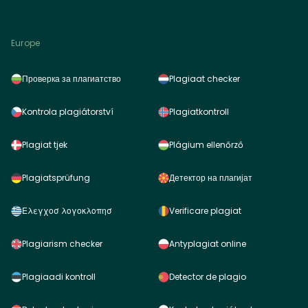
Europe
Проверка за плагиатство
Plagiaat checker
Kontrola plagiátorství
Plagiatkontroll
Plagiat tjek
Plágium ellenőrző
Plagiatsprüfung
Детектор на плагијат
Ελεγχοσ λογοκλοπησ
Verificare plagiat
Plagiarism checker
Antyplagiat online
Plagiaadi kontroll
Detector de plagio