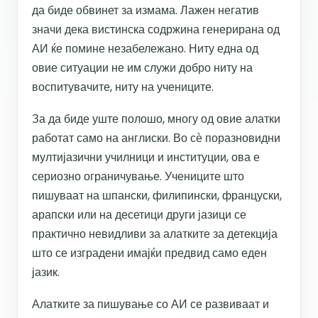
да биде обвинет за измама. Лажен негатив
значи дека вистинска содржина генерирана од
АИ ќе помине незабележано. Ниту една од
овие ситуации не им служи добро ниту на
воспитувачите, ниту на учениците.
За да биде уште полошо, многу од овие алатки
работат само на англиски. Во сѐ поразновидни
мултијазични училници и институции, ова е
сериозно ограничување. Учениците што
пишуваат на шпански, филипински, француски,
арапски или на десетици други јазици се
практично невидливи за алатките за детекција
што се изградени имајќи предвид само еден
јазик.
Алатките за пишување со АИ се развиваат и