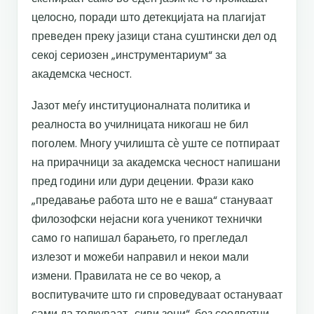
целосно, поради што детекцијата на плагијат
преведен преку јазици стана суштински дел од
секој сериозен „инструментариум“ за
академска чесност.
Јазот меѓу институционалната политика и
реалноста во училницата никогаш не бил
поголем. Многу училишта сѐ уште се потпираат
на прирачници за академска чесност напишани
пред години или дури децении. Фрази како
„предавање работа што не е ваша“ стануваат
филозофски нејасни кога ученикот технички
само го напишал барањето, го прегледал
излезот и можеби направил и некои мали
измени. Правилата не се во чекор, а
воспитувачите што ги спроведуваат остануваат
сами да толкуваат „сиви зони“, без соодветни