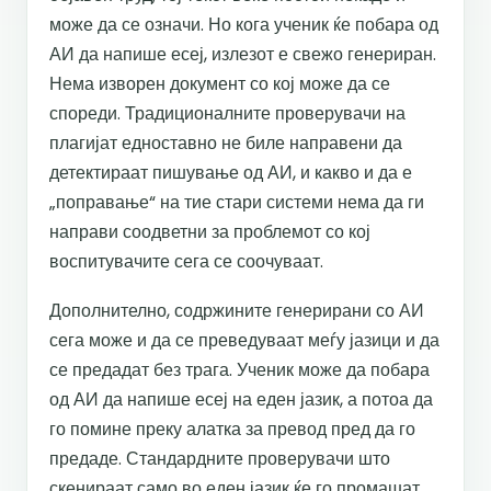
може да се означи. Но кога ученик ќе побара од
АИ да напише есеј, излезот е свежо генериран.
Нема изворен документ со кој може да се
спореди. Традиционалните проверувачи на
плагијат едноставно не биле направени да
детектираат пишување од АИ, и какво и да е
„поправање“ на тие стари системи нема да ги
направи соодветни за проблемот со кој
воспитувачите сега се соочуваат.
Дополнително, содржините генерирани со АИ
сега може и да се преведуваат меѓу јазици и да
се предадат без трага. Ученик може да побара
од АИ да напише есеј на еден јазик, а потоа да
го помине преку алатка за превод пред да го
предаде. Стандардните проверувачи што
скенираат само во еден јазик ќе го промашат