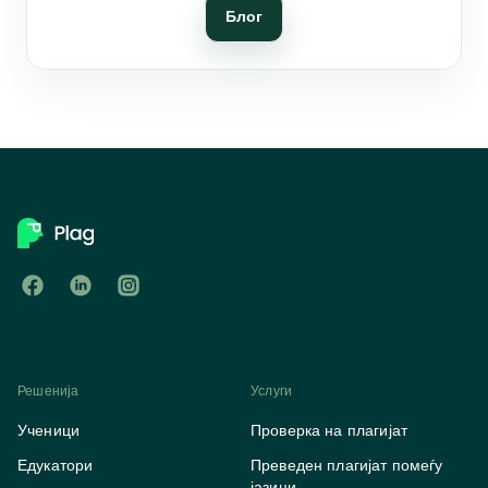
Блог
Решенија
Услуги
Ученици
Проверка на плагијат
Едукатори
Преведен плагијат помеѓу
јазици