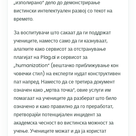
„изполирано“ дело до демонстрирање
вистински интелектуален развој со текот на
времето.
За воспитувачи што сакаат да ги поддржат
учениците, наместо само да ги казнуваат,
алатките како сервисот за отстранување
плагијат на Plag.ai и сервисот за
„humanization“ (вештачко приближување кон
човечки стил) на експерти нудат конструктивен
пат напред. Наместо да се третира документ
означен како „мртва точка“, овие услуги им
помагаат на учениците да разберат што било
означено и како правилно да го преработат,
претворајќи потенцијален инцидент за
академска чесност во вистинска можност за
учење. Учениците можат и да ја користат