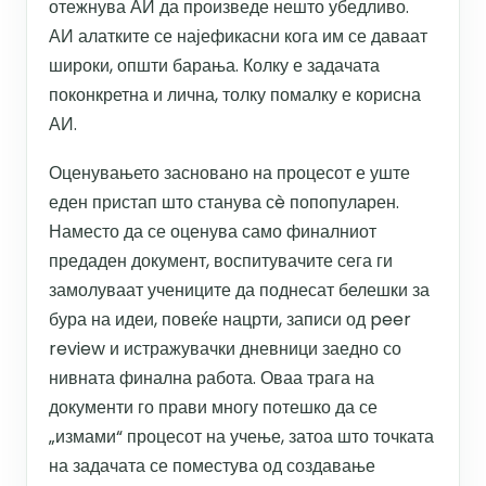
отежнува АИ да произведе нешто убедливо.
АИ алатките се најефикасни кога им се даваат
широки, општи барања. Колку е задачата
поконкретна и лична, толку помалку е корисна
АИ.
Оценувањето засновано на процесот е уште
еден пристап што станува сè попопуларен.
Наместо да се оценува само финалниот
предаден документ, воспитувачите сега ги
замолуваат учениците да поднесат белешки за
бура на идеи, повеќе нацрти, записи од peer
review и истражувачки дневници заедно со
нивната финална работа. Оваа трага на
документи го прави многу потешко да се
„измами“ процесот на учење, затоа што точката
на задачата се поместува од создавање