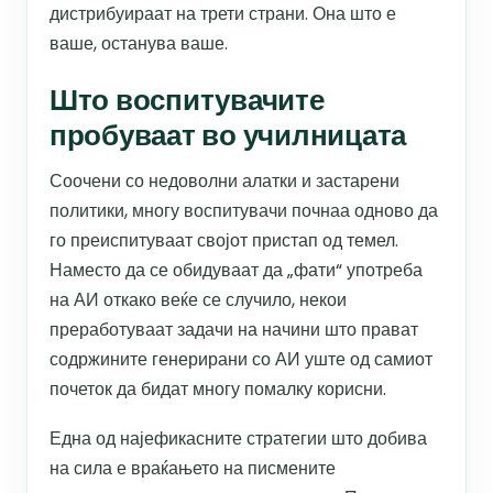
дистрибуираат на трети страни. Она што е
ваше, останува ваше.
Што воспитувачите
пробуваат во училницата
Соочени со недоволни алатки и застарени
политики, многу воспитувачи почнаа одново да
го преиспитуваат својот пристап од темел.
Наместо да се обидуваат да „фати“ употреба
на АИ откако веќе се случило, некои
преработуваат задачи на начини што прават
содржините генерирани со АИ уште од самиот
почеток да бидат многу помалку корисни.
Една од најефикасните стратегии што добива
на сила е враќањето на писмените