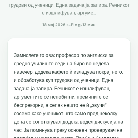
трудови од ученици. Една задача ја запира. Речникот
е изшлифуван, аргуме...
18 мај 2026 г.
•
Plag
•
13 мин
Замислете го ова: професор по англиски за
средно училиште седи на биро во недела
навечер, додека кафето ѝ изладува покрај него,
и обработува куп трудови од ученици. Една
задача ја запира. Речникот е изшлифуван,
аргументите се непобитни, премините се
беспрекорни, а сепак нешто не ѝ „звучи“
сосема како ученикот што само пред неколку
дена се сопоткнувал додека водел дискусија на
час. Ја поминува преку основен проверувач на