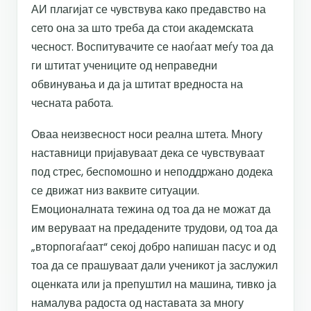
АИ плагијат се чувствува како предавство на
сето она за што треба да стои академската
чесност. Воспитувачите се наоѓаат меѓу тоа да
ги штитат учениците од неправедни
обвинувања и да ја штитат вредноста на
чесната работа.
Оваа неизвесност носи реална штета. Многу
наставници пријавуваат дека се чувствуваат
под стрес, беспомошно и неподдржано додека
се движат низ ваквите ситуации.
Емоционалната тежина од тоа да не можат да
им веруваат на предадените трудови, од тоа да
„вторпогаѓаат“ секој добро напишан пасус и од
тоа да се прашуваат дали ученикот ја заслужил
оценката или ја препуштил на машина, тивко ја
намалува радоста од наставата за многу