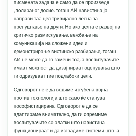
писмената задача е само да се произведе
„полирано“ досие, тогаш АИ навистина ја
направи таа цел тривијално лесна за
препуштање на други. Но ако целта е развој на
критичко размислување, вежбање на
комуникација на сложени идеи и
демонстрирање вистинско разбирање, тогаш
АИ не може да го замени тоа, а воспитувачите
имаат можност да дизајнираат оценувања што
ги одразуваат тие подлабоки цели.
Одговорот не е да водиме изгубена војна
против технологија што само ќе станува
пософистицирана. Одговорот е да се
адаптираме внимателно, да ги опремиме
воспитувачите со алатки што навистина
функционираат и да изградиме системи што ја