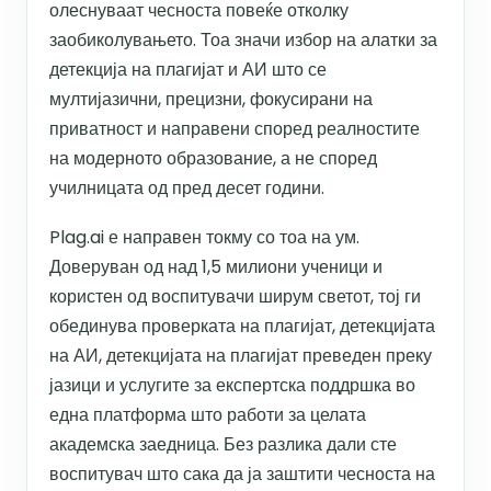
олеснуваат чесноста повеќе отколку
заобиколувањето. Тоа значи избор на алатки за
детекција на плагијат и АИ што се
мултијазични, прецизни, фокусирани на
приватност и направени според реалностите
на модерното образование, а не според
училницата од пред десет години.
Plag.ai е направен токму со тоа на ум.
Доверуван од над 1,5 милиони ученици и
користен од воспитувачи ширум светот, тој ги
обединува проверката на плагијат, детекцијата
на АИ, детекцијата на плагијат преведен преку
јазици и услугите за експертска поддршка во
една платформа што работи за целата
академска заедница. Без разлика дали сте
воспитувач што сака да ја заштити чесноста на