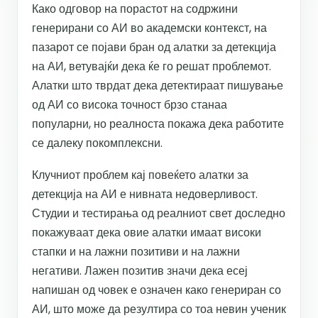
Како одговор на порастот на содржини
генерирани со АИ во академски контекст, на
пазарот се појави бран од алатки за детекција
на АИ, ветувајќи дека ќе го решат проблемот.
Алатки што тврдат дека детектираат пишување
од АИ со висока точност брзо станаа
популарни, но реалноста покажа дека работите
се далеку покомплексни.
Клучниот проблем кај повеќето алатки за
детекција на АИ е нивната недоверливост.
Студии и тестирања од реалниот свет доследно
покажуваат дека овие алатки имаат високи
стапки и на лажни позитиви и на лажни
негативи. Лажен позитив значи дека есеј
напишан од човек е означен како генериран со
АИ, што може да резултира со тоа невин ученик