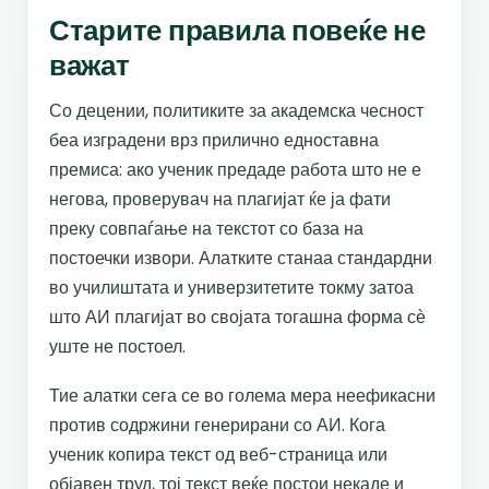
Старите правила повеќе не
важат
Со децении, политиките за академска чесност
беа изградени врз прилично едноставна
премиса: ако ученик предаде работа што не е
негова, проверувач на плагијат ќе ја фати
преку совпаѓање на текстот со база на
постоечки извори. Алатките станаа стандардни
во училиштата и универзитетите токму затоа
што АИ плагијат во својата тогашна форма сѐ
уште не постоел.
Тие алатки сега се во голема мера неефикасни
против содржини генерирани со АИ. Кога
ученик копира текст од веб-страница или
објавен труд, тој текст веќе постои некаде и