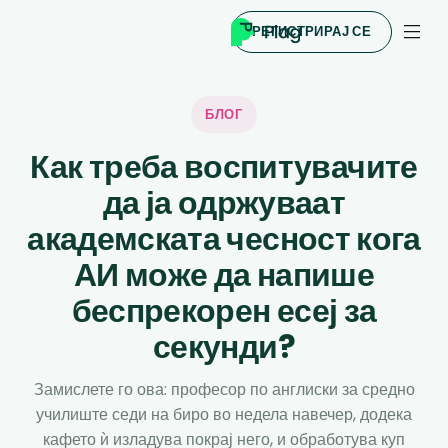
РЕГИСТРИРАЈ СЕ
БЛОГ
Как треба воспитувачите
да ја одржуваат
академската чесност кога
АИ може да напише
беспрекорен есеј за
секунди?
Замислете го ова: професор по англиски за средно
училиште седи на биро во недела навечер, додека
кафето ѝ изладува покрај него, и обработува куп