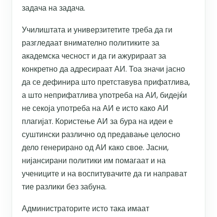
задача на задача.
Училиштата и универзитетите треба да ги
разгледаат внимателно политиките за
академска чесност и да ги ажурираат за
конкретно да адресираат АИ. Тоа значи јасно
да се дефинира што претставува прифатлива,
а што неприфатлива употреба на АИ, бидејќи
не секоја употреба на АИ е исто како АИ
плагијат. Користење АИ за бура на идеи е
суштински различно од предавање целосно
дело генерирано од АИ како свое. Јасни,
нијансирани политики им помагаат и на
учениците и на воспитувачите да ги направат
тие разлики без забуна.
Администраторите исто така имаат