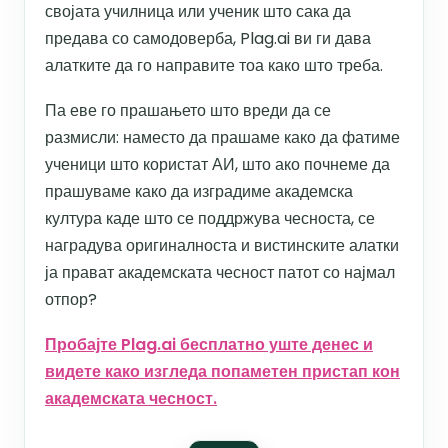
својата училница или ученик што сака да
предава со самодоверба, Plag.ai ви ги дава
алатките да го направите тоа како што треба.
Па еве го прашањето што вреди да се
размисли: наместо да прашаме како да фатиме
ученици што користат АИ, што ако почнеме да
прашуваме како да изградиме академска
култура каде што се поддржува чесноста, се
наградува оригиналноста и вистинските алатки
ја прават академската чесност патот со најмал
отпор?
Пробајте Plag.ai бесплатно уште денес и
видете како изгледа попаметен пристап кон
академската чесност.