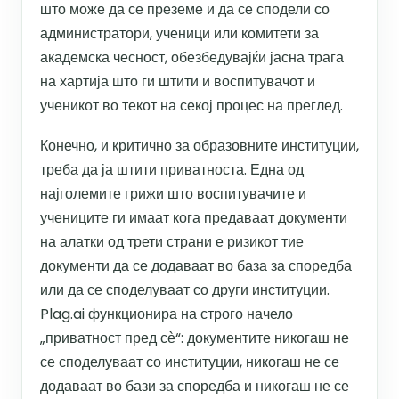
што може да се преземе и да се сподели со
администратори, ученици или комитети за
академска чесност, обезбедувајќи јасна трага
на хартија што ги штити и воспитувачот и
ученикот во текот на секој процес на преглед.
Конечно, и критично за образовните институции,
треба да ја штити приватноста. Една од
најголемите грижи што воспитувачите и
учениците ги имаат кога предаваат документи
на алатки од трети страни е ризикот тие
документи да се додаваат во база за споредба
или да се споделуваат со други институции.
Plag.ai функционира на строго начело
„приватност пред сѐ“: документите никогаш не
се споделуваат со институции, никогаш не се
додаваат во бази за споредба и никогаш не се