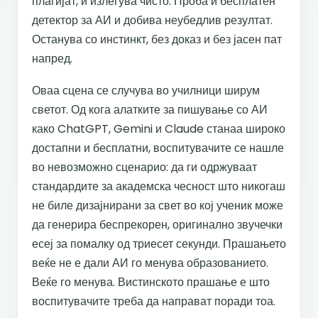
плагијат, и излегува чисто. Проба и бесплатен
детектор за АИ и добива неубедлив резултат.
Останува со инстинкт, без доказ и без јасен пат
напред.
Оваа сцена се случува во училници ширум
светот. Од кога алатките за пишување со АИ
како ChatGPT, Gemini и Claude станаа широко
достапни и бесплатни, воспитувачите се нашле
во невозможно сценарио: да ги одржуваат
стандардите за академска чесност што никогаш
не биле дизајнирани за свет во кој ученик може
да генерира беспрекорен, оригинално звучечки
есеј за помалку од триесет секунди. Прашањето
веќе не е дали АИ го менува образованието.
Веќе го менува. Вистинското прашање е што
воспитувачите треба да направат поради тоа.