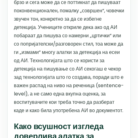
брзо и сега може да се поттикнат да пишуваат
поконвенционален, помалку „совршен“, човечки
звучен тон, конкретно за да се избегне
детекција. Учениците откриле дека ако од АИ
побараат да пишува со намерни „цртички“ или
со попријателски/разговорен стил, тоа може да
ги „измами“ многу алатки за детекција на есеи
од АИ. Технологијата што се користи за
детекција на пишување со АИ секогаш е чекор
зад технологијата што го создава, поради што е
важен распад на ниво на реченица (sentence-
level), а не само една вкупна оценка, за
воспитувачите кои треба точно да разберат
каде и како била употребена АИ во документот.
Како всушност изгледа
доверлива алатка за