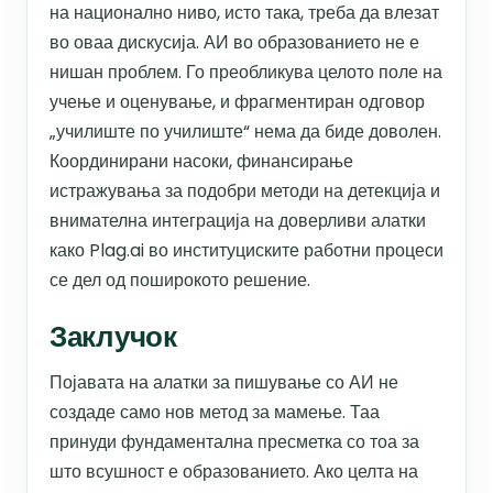
на национално ниво, исто така, треба да влезат
во оваа дискусија. АИ во образованието не е
нишан проблем. Го преобликува целото поле на
учење и оценување, и фрагментиран одговор
„училиште по училиште“ нема да биде доволен.
Координирани насоки, финансирање
истражувања за подобри методи на детекција и
внимателна интеграција на доверливи алатки
како Plag.ai во институциските работни процеси
се дел од поширокото решение.
Заклучок
Појавата на алатки за пишување со АИ не
создаде само нов метод за мамење. Таа
принуди фундаментална пресметка со тоа за
што всушност е образованието. Ако целта на