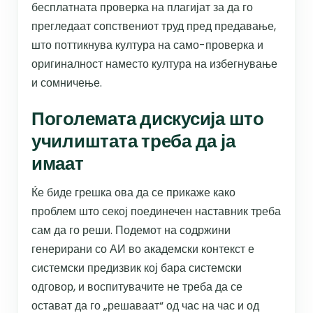
бесплатната проверка на плагијат за да го
прегледаат сопствениот труд пред предавање,
што поттикнува култура на само-проверка и
оригиналност наместо култура на избегнување
и сомничење.
Поголемата дискусија што
училиштата треба да ја
имаат
Ќе биде грешка ова да се прикаже како
проблем што секој поединечен наставник треба
сам да го реши. Подемот на содржини
генерирани со АИ во академски контекст е
системски предизвик кој бара системски
одговор, и воспитувачите не треба да се
остават да го „решаваат“ од час на час и од