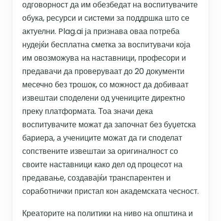
одговорност да им обезбедат на воспитувачите
обука, ресурси и системи за поддршка што се
актуелни. Plag.ai ја признава оваа потреба
нудејќи бесплатна сметка за воспитувачи која
им овозможува на наставници, професори и
предавачи да проверуваат до 20 документи
месечно без трошок, со можност да добиваат
извештаи споделени од учениците директно
преку платформата. Тоа значи дека
воспитувачите можат да започнат без буџетска
бариера, а учениците можат да ги споделат
сопствените извештаи за оригиналност со
своите наставници како дел од процесот на
предавање, создавајќи транспарентен и
соработнички пристап кон академската чесност.
Креаторите на политики на ниво на општина и