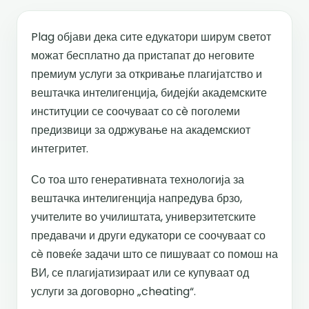
Plag објави дека сите едукатори ширум светот
можат бесплатно да пристапат до неговите
премиум услуги за откривање плагијатство и
вештачка интелигенција, бидејќи академските
институции се соочуваат со сè поголеми
предизвици за одржување на академскиот
интегритет.
Со тоа што генеративната технологија за
вештачка интелигенција напредува брзо,
учителите во училиштата, универзитетските
предавачи и други едукатори се соочуваат со
сè повеќе задачи што се пишуваат со помош на
ВИ, се плагијатизираат или се купуваат од
услуги за договорно „cheating“.