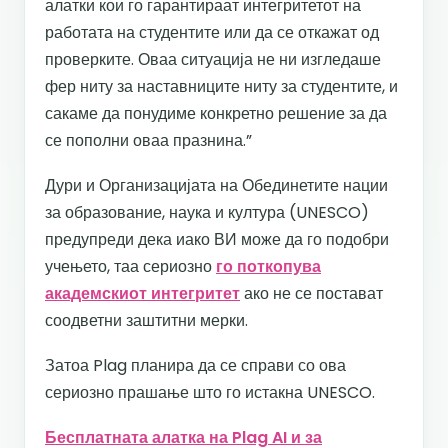
алатки кои го гарантираат интегритетот на
работата на студентите или да се откажат од
проверките. Оваа ситуација не ни изгледаше
фер ниту за наставниците ниту за студентите, и
сакаме да понудиме конкретно решение за да
се пополни оваа празнина.”
Дури и Организацијата на Обединетите нации
за образование, наука и култура (UNESCO)
предупреди дека иако ВИ може да го подобри
учењето, таа сериозно
го поткопува
академскиот интегритет
ако не се постават
соодветни заштитни мерки.
Затоа Plag планира да се справи со ова
сериозно прашање што го истакна UNESCO.
Бесплатната алатка на Plag AI и за