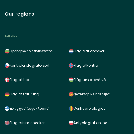
Our regions
Europe
Проверка за плагиатство
Plagiaat checker
Kontrola plagiátorství
Plagiatkontroll
Plagiat tjek
Plágium ellenőrző
Plagiatsprüfung
Детектор на плагијат
Ελεγχοσ λογοκλοπησ
Verificare plagiat
Plagiarism checker
Antyplagiat online