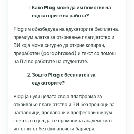
Како Plag може да им помогне на
едукаторите на работа?
Plag им обезбедува на едукаторите бесплатна,
премиум алатка за откривање плагијатство и
ВИ која може сигурно да открие копиран,
преработен (paraphrased) и текст со помош
на ВИ во работите на студентите.
Зошто Plag е бесплатен за
едукаторите?
Plag ја нуди целата своја платформа за
откривање плагијатство и ВИ без трошоци за
наставници, предавачи и професори ширум
светот, со цел да се промовира академскиот
интегритет без финансиски бариери.