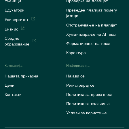
Ученици
Проверка на плагијат
Едукатори
Преведен плагијат помеѓу
јазици
Универзитет
Отстранување на плагијат
Бизнис
Хуманизирање на AI текст
Средно
Форматирање на текст
образование
Коректура
Компанија
Информација
Нашата приказна
Најави се
Цени
Регистрирај се
Контакти
Политика за приватност
Политика за колачиња
Услови за користење