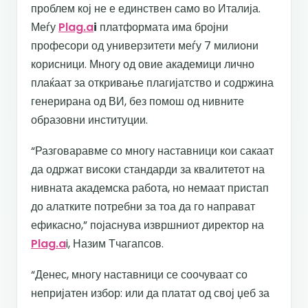
проблем кој не е единствен само во Италија.
Меѓу
Plag.a
i
платформата има бројни
професори од универзитети меѓу 7 милиони
корисници. Многу од овие академици лично
плаќаат за откривање плагијатство и содржина
генерирана од ВИ, без помош од нивните
образовни институции.
“Разговаравме со многу наставници кои сакаат
да одржат високи стандарди за квалитетот на
нивната академска работа, но немаат пристап
до алатките потребни за тоа да го направат
ефикасно,” појаснува извршниот директор на
Plag.a
i, Назим Тчагапсов.
“Денес, многу наставници се соочуваат со
непријатен избор: или да платат од свој џеб за