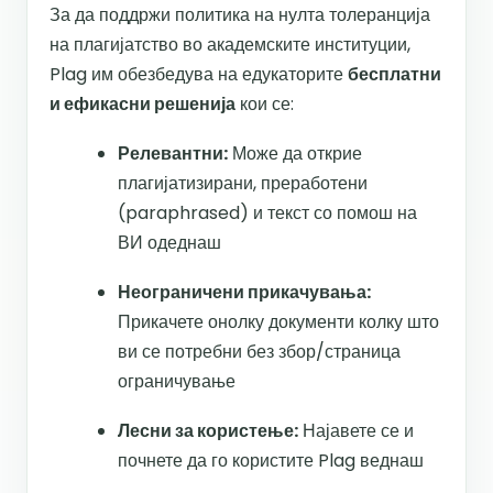
За да поддржи политика на нулта толеранција
на плагијатство во академските институции,
Plag им обезбедува на едукаторите
бесплатни
и ефикасни решенија
кои се:
Релевантни:
Може да открие
плагијатизирани, преработени
(paraphrased) и текст со помош на
ВИ одеднаш
Неограничени прикачувања:
Прикачете онолку документи колку што
ви се потребни без збор/страница
ограничување
Лесни за користење:
Најавете се и
почнете да го користите Plag веднаш