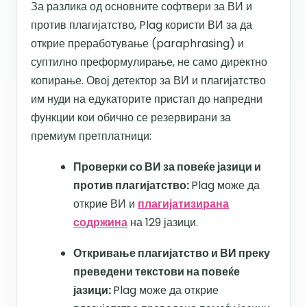
За разлика од основните софтвери за ВИ и
против плагијатство, Plag користи ВИ за да
открие преработување (paraphrasing) и
суптилно преформулирање, не само директно
копирање. Овој детектор за ВИ и плагијатство
им нуди на едукаторите пристап до напредни
функции кои обично се резервирани за
премиум претплатници:
Проверки со ВИ за повеќе јазици и
против плагијатство:
Plag може да
открие ВИ и
плагијатизирана
содржина
на 129 јазици.
Откривање плагијатство и ВИ преку
преведени текстови на повеќе
јазици:
Plag може да открие