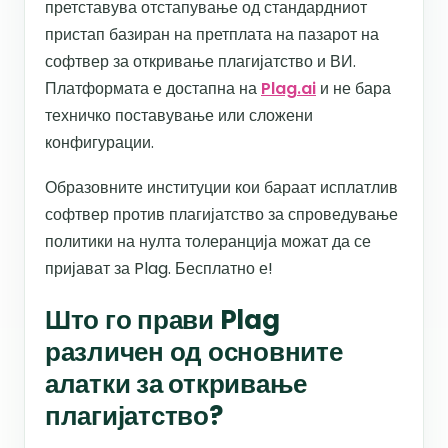
претставува отстапување од стандардниот
пристап базиран на претплата на пазарот на
софтвер за откривање плагијатство и ВИ.
Платформата е достапна на
Plag.ai
и не бара
техничко поставување или сложени
конфигурации.
Образовните институции кои бараат исплатлив
софтвер против плагијатство за спроведување
политики на нулта толеранција можат да се
пријават за Plag. Бесплатно е!
Што го прави Plag
различен од основните
алатки за откривање
плагијатство?