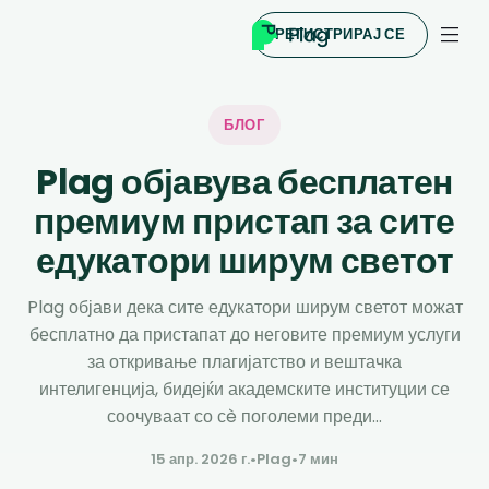
РЕГИСТРИРАЈ СЕ
БЛОГ
Plag објавува бесплатен
премиум пристап за сите
едукатори ширум светот
Plag објави дека сите едукатори ширум светот можат
бесплатно да пристапат до неговите премиум услуги
за откривање плагијатство и вештачка
интелигенција, бидејќи академските институции се
соочуваат со сè поголеми преди...
15 апр. 2026 г.
•
Plag
•
7 мин