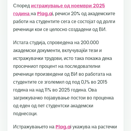
Според
истражување од ноември 2025
година
на
Plag.a
i, речиси 20% од академските
работи на студентите сега се состојат од долги
реченици кои се целосно создадени од ВИ.
Истата студија, спроведена на 200.000
академски документи, вклучувајќи тези и
истражувачки трудови, исто така покажа дека
просечниот процент на последователни
реченици произведени од ВИ во работата на
студентите се зголемил од под 0,1% во 2015
година на над 11% во 2025 година. Ова
загрижувачко појавување постои во проценка
од еден од пет студентски академски
поднесоци.
Истражувањето на
Plag.a
i укажува на растечки