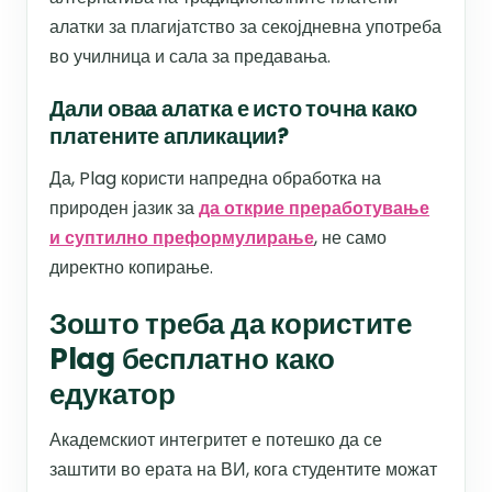
алатки за плагијатство за секојдневна употреба
во училница и сала за предавања.
Дали оваа алатка е исто точна како
платените апликации?
Да, Plag користи напредна обработка на
природен јазик за
да открие преработување
и суптилно преформулирање
, не само
директно копирање.
Зошто треба да користите
Plag бесплатно како
едукатор
Академскиот интегритет е потешко да се
заштити во ерата на ВИ, кога студентите можат