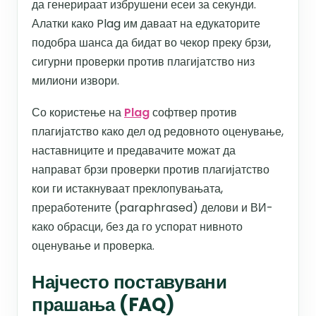
да генерираат избрушени есеи за секунди.
Алатки како Plag им даваат на едукаторите
подобра шанса да бидат во чекор преку брзи,
сигурни проверки против плагијатство низ
милиони извори.
Со користење на
Plag
софтвер против
плагијатство како дел од редовното оценување,
наставниците и предавачите можат да
направат брзи проверки против плагијатство
кои ги истакнуваат преклопувањата,
преработените (paraphrased) делови и ВИ-
како обрасци, без да го успорат нивното
оценување и проверка.​
Најчесто поставувани
прашања (FAQ)