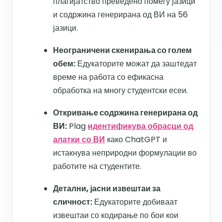
плагијатство преведено помеѓу јазици
и содржина генерирана од ВИ на 56
јазици.
Неограничени скенирања со голем
обем:
Едукаторите можат да заштедат
време на работа со ефикасна
обработка на многу студентски есеи.
Откривање содржина генерирана од
ВИ:
Plag
идентификува обрасци од
алатки со ВИ
како ChatGPT и
истакнува неприродни формулации во
работите на студентите.​
Детални, јасни извештаи за
сличност:
Едукаторите добиваат
извештаи со кодирање по бои кои