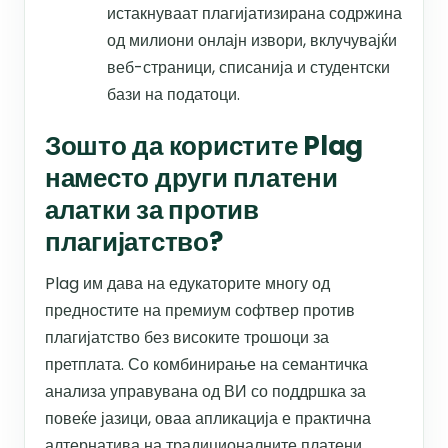
истакнуваат плагијатизирана содржина
од милиони онлајн извори, вклучувајќи
веб-страници, списанија и студентски
бази на податоци.
Зошто да користите Plag
наместо други платени
алатки за против
плагијатство?
Plag им дава на едукаторите многу од
предностите на премиум софтвер против
плагијатство без високите трошоци за
претплата. Со комбинирање на семантичка
анализа управувана од ВИ со поддршка за
повеќе јазици, оваа апликација е практична
алтернатива на традиционалните платени