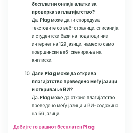
бесплатни онлајн алатки за
проверка за плагијатство?
Да, Plag може да ги споредува
текстовите со веб-страници, списанија
и студентски бази на податоци низ
интернет на 129 јазици, наместо само
површински веб-скенирања на
англиски.
Дали Plag може да открива
плагијатство преведено меѓу јазици
и откривање ВИ?
Да, Plag може да открие плагијатство
преведено меѓу јазици и ВИ-содржина
на 56 јазици.
Добијте го вашиот бесплатен Plag