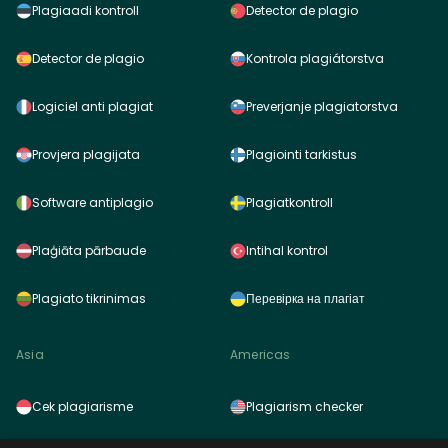
Plagiaadi kontroll
Detector de plagio
Detector de plagio
Kontrola plagiátorstva
Logiciel anti plagiat
Preverjanje plagiatorstva
Provjera plagijata
Plagiointi tarkistus
Software antiplagio
Plagiatkontroll
Plaģiāta pārbaude
Intihal kontrol
Plagiato tikrinimas
Перевірка на плагіат
Asia
Americas
Cek plagiarisme
Plagiarism checker