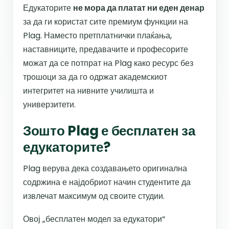
Едукаторите
не мора да платат ни еден денар
за да ги користат сите премиум функции на
Plag. Наместо претплатнички плаќања,
наставниците, предавачите и професорите
можат да се потпрат на Plag како ресурс без
трошоци за да го одржат академскиот
интегритет на нивните училишта и
универзитети.
Зошто Plag е бесплатен за
едукаторите?
Plag верува дека создавањето оригинална
содржина е најдобриот начин студентите да
извлечат максимум од своите студии.
Овој „бесплатен модел за едукатори“