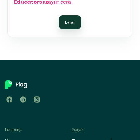
Educators акаунт сега!
Блог
Решенија
Услуги