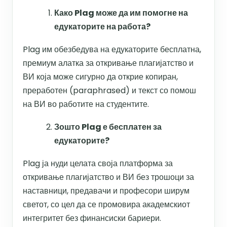
Како Plag може да им помогне на
едукаторите на работа?
Plag им обезбедува на едукаторите бесплатна,
премиум алатка за откривање плагијатство и
ВИ која може сигурно да открие копиран,
преработен (paraphrased) и текст со помош
на ВИ во работите на студентите.
Зошто Plag е бесплатен за
едукаторите?
Plag ја нуди целата своја платформа за
откривање плагијатство и ВИ без трошоци за
наставници, предавачи и професори ширум
светот, со цел да се промовира академскиот
интегритет без финансиски бариери.