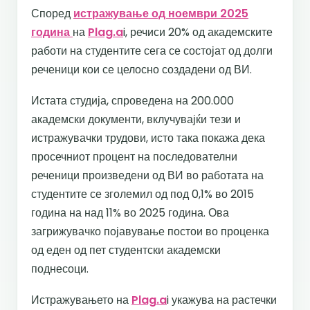
Според
истражување од ноември 2025
година
на
Plag.a
i, речиси 20% од академските
работи на студентите сега се состојат од долги
реченици кои се целосно создадени од ВИ.
Истата студија, спроведена на 200.000
академски документи, вклучувајќи тези и
истражувачки трудови, исто така покажа дека
просечниот процент на последователни
реченици произведени од ВИ во работата на
студентите се зголемил од под 0,1% во 2015
година на над 11% во 2025 година. Ова
загрижувачко појавување постои во проценка
од еден од пет студентски академски
поднесоци.
Истражувањето на
Plag.a
i укажува на растечки