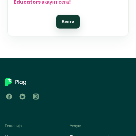
Educators акаунт сега!
Вести
Решенија
Услуги