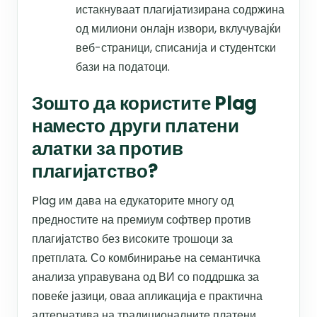
истакнуваат плагијатизирана содржина
од милиони онлајн извори, вклучувајќи
веб-страници, списанија и студентски
бази на податоци.
Зошто да користите Plag
наместо други платени
алатки за против
плагијатство?
Plag им дава на едукаторите многу од
предностите на премиум софтвер против
плагијатство без високите трошоци за
претплата. Со комбинирање на семантичка
анализа управувана од ВИ со поддршка за
повеќе јазици, оваа апликација е практична
алтернатива на традиционалните платени