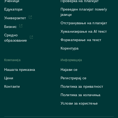
Ученици
Проверка на плагијат
Едукатори
Преведен плагијат помеѓу
јазици
Универзитет
Отстранување на плагијат
Бизнис
Хуманизирање на AI текст
Средно
Форматирање на текст
образование
Коректура
Компанија
Информација
Нашата приказна
Најави се
Цени
Регистрирај се
Контакти
Политика за приватност
Политика за колачиња
Услови за користење