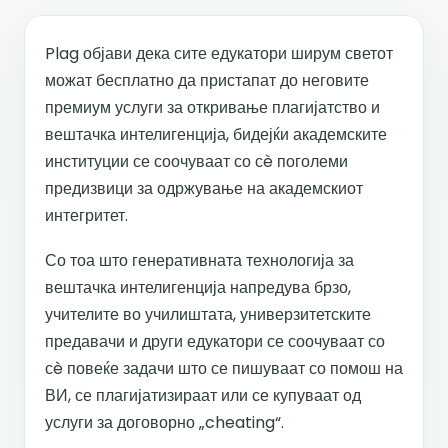
Plag објави дека сите едукатори ширум светот
можат бесплатно да пристапат до неговите
премиум услуги за откривање плагијатство и
вештачка интелигенција, бидејќи академските
институции се соочуваат со сè поголеми
предизвици за одржување на академскиот
интегритет.
Со тоа што генеративната технологија за
вештачка интелигенција напредува брзо,
учителите во училиштата, универзитетските
предавачи и други едукатори се соочуваат со
сè повеќе задачи што се пишуваат со помош на
ВИ, се плагијатизираат или се купуваат од
услуги за договорно „cheating“.