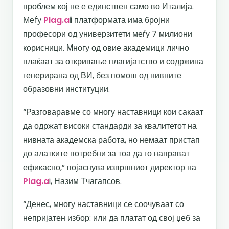
проблем кој не е единствен само во Италија.
Меѓу
Plag.a
i
платформата има бројни
професори од универзитети меѓу 7 милиони
корисници. Многу од овие академици лично
плаќаат за откривање плагијатство и содржина
генерирана од ВИ, без помош од нивните
образовни институции.
“Разговаравме со многу наставници кои сакаат
да одржат високи стандарди за квалитетот на
нивната академска работа, но немаат пристап
до алатките потребни за тоа да го направат
ефикасно,” појаснува извршниот директор на
Plag.a
i, Назим Тчагапсов.
“Денес, многу наставници се соочуваат со
непријатен избор: или да платат од свој џеб за