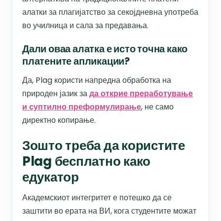
алатки за плагијатство за секојдневна употреба
во училница и сала за предавања.
Дали оваа алатка е исто точна како
платените апликации?
Да, Plag користи напредна обработка на
природен јазик за
да открие преработување
и суптилно преформулирање
, не само
директно копирање.
Зошто треба да користите
Plag бесплатно како
едукатор
Академскиот интегритет е потешко да се
заштити во ерата на ВИ, кога студентите можат