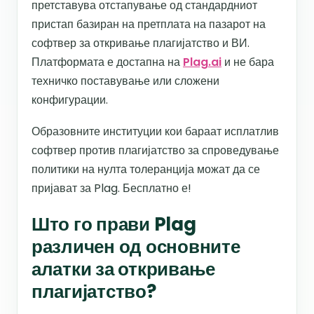
претставува отстапување од стандардниот
пристап базиран на претплата на пазарот на
софтвер за откривање плагијатство и ВИ.
Платформата е достапна на
Plag.ai
и не бара
техничко поставување или сложени
конфигурации.
Образовните институции кои бараат исплатлив
софтвер против плагијатство за спроведување
политики на нулта толеранција можат да се
пријават за Plag. Бесплатно е!
Што го прави Plag
различен од основните
алатки за откривање
плагијатство?