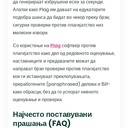
да генерираат избрушени есеи за секунди.
Алатки како Plag им даваат на едукаторите
подобра шанса да бидат во чекор преку брзи,
сигурни проверки против плагијатство низ
милиони извори.
Со користење на
Plag
софтвер против
плагијатство како дел од редовното оценување,
наставниците и предавачите можат да
направат брзи проверки против плагијатство
кои ги истакнуваат преклопувањата,
преработените (paraphrased) делови и ВИ-
како обрасци, без да го успорат нивното
оценување и проверка.​
Најчесто поставувани
прашања (FAQ)