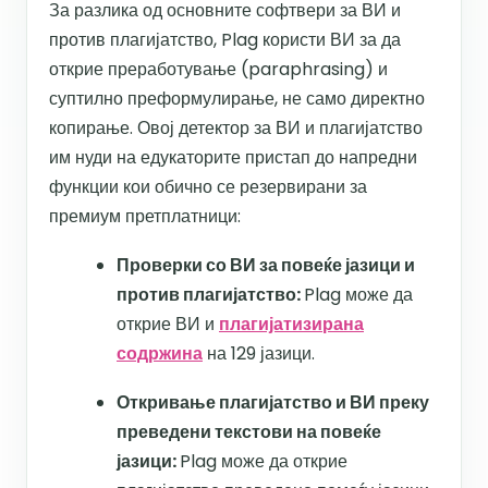
За разлика од основните софтвери за ВИ и
против плагијатство, Plag користи ВИ за да
открие преработување (paraphrasing) и
суптилно преформулирање, не само директно
копирање. Овој детектор за ВИ и плагијатство
им нуди на едукаторите пристап до напредни
функции кои обично се резервирани за
премиум претплатници:
Проверки со ВИ за повеќе јазици и
против плагијатство:
Plag може да
открие ВИ и
плагијатизирана
содржина
на 129 јазици.
Откривање плагијатство и ВИ преку
преведени текстови на повеќе
јазици:
Plag може да открие