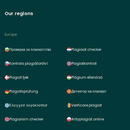
Our regions
Europe
Проверка за плагиатство
Plagiaat checker
Kontrola plagiátorství
Plagiatkontroll
Plagiat tjek
Plágium ellenőrző
Plagiatsprüfung
Детектор на плагијат
Ελεγχοσ λογοκλοπησ
Verificare plagiat
Plagiarism checker
Antyplagiat online