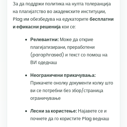
За да поддржи политика на нулта толеранција
на плагијатство во академските институции,
Plag им обезбедува на едукаторите
бесплатни
и ефикасни решенија
кои се:
Релевантни:
Може да открие
плагијатизирани, преработени
(paraphrased) и текст со помош на
ВИ одеднаш
Неограничени прикачувања:
Прикачете онолку документи колку што
ви се потребни без збор/страница
ограничување
Лесни за користење:
Најавете се и
почнете да го користите Plag веднаш