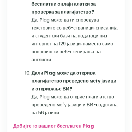
бесплатни онлајн алатки за
проверка за плагијатство?
Да, Plag може да ги споредува
текстовите со веб-страници, списанија
и студентски бази на податоци низ
интернет на 129 јазици, наместо само
површински веб-скенирања на
англиски.
Дали Plag може да открива
плагијатство преведено меѓу јазици
и откривање ВИ?
Да, Plag може да открие плагијатство
преведено меѓу јазици и ВИ-содржина
на 56 јазици.
Добијте го вашиот бесплатен Plag