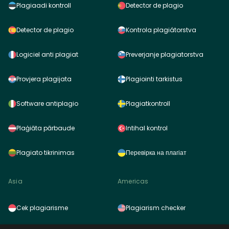
Plagiaadi kontroll
Detector de plagio
Detector de plagio
Kontrola plagiátorstva
Logiciel anti plagiat
Preverjanje plagiatorstva
Provjera plagijata
Plagiointi tarkistus
Software antiplagio
Plagiatkontroll
Plaģiāta pārbaude
Intihal kontrol
Plagiato tikrinimas
Перевірка на плагіат
Asia
Americas
Cek plagiarisme
Plagiarism checker