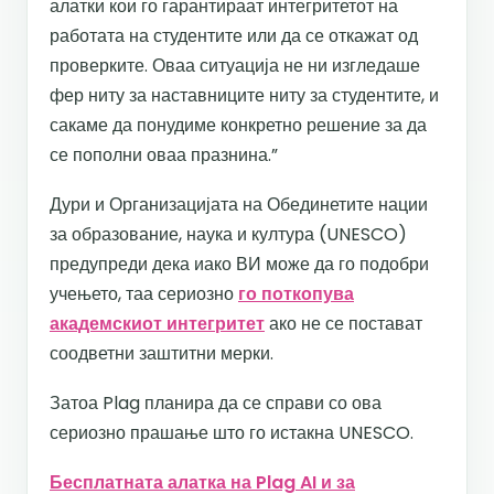
алатки кои го гарантираат интегритетот на
работата на студентите или да се откажат од
проверките. Оваа ситуација не ни изгледаше
фер ниту за наставниците ниту за студентите, и
сакаме да понудиме конкретно решение за да
се пополни оваа празнина.”
Дури и Организацијата на Обединетите нации
за образование, наука и култура (UNESCO)
предупреди дека иако ВИ може да го подобри
учењето, таа сериозно
го поткопува
академскиот интегритет
ако не се постават
соодветни заштитни мерки.
Затоа Plag планира да се справи со ова
сериозно прашање што го истакна UNESCO.
Бесплатната алатка на Plag AI и за