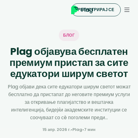
РЕГИСТРИРАЈ СЕ
БЛОГ
Plag објавува бесплатен
премиум пристап за сите
едукатори ширум светот
Plag објави дека сите едукатори ширум светот можат
бесплатно да пристапат до неговите премиум услуги
за откривање плагијатство и вештачка
интелигенција, бидејќи академските институции се
соочуваат со сè поголеми преди...
15 апр. 2026 г.
•
Plag
•
7 мин