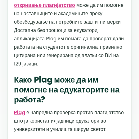
откривање плагијатство
може да им помогне
на наставниците и академиците преку
обезбедување на потребните заштитни мерки.
Достапна без трошоци за едукатори,
апликацијата Plag им помага да проверат дали
работата на студентот е оригинална, правилно
цитирана или генерирана од алатки со ВИ на
129 јазици.
Како Plag може да им
помогне на едукаторите на
работа?
Plag
е напредна проверка против плагијатство
што ја користат илјадници едукатори во
универзитети и училишта ширум светот.