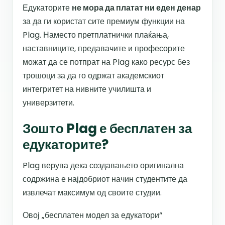
Едукаторите
не мора да платат ни еден денар
за да ги користат сите премиум функции на
Plag. Наместо претплатнички плаќања,
наставниците, предавачите и професорите
можат да се потпрат на Plag како ресурс без
трошоци за да го одржат академскиот
интегритет на нивните училишта и
универзитети.
Зошто Plag е бесплатен за
едукаторите?
Plag верува дека создавањето оригинална
содржина е најдобриот начин студентите да
извлечат максимум од своите студии.
Овој „бесплатен модел за едукатори“