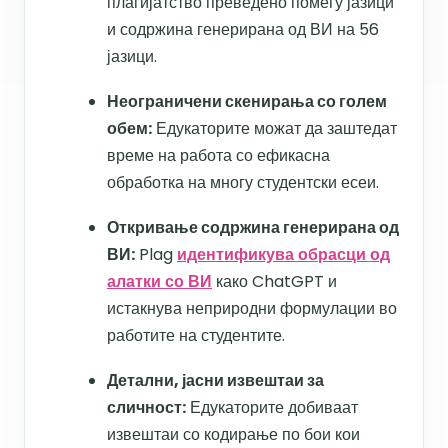
плагијатство преведено помеѓу јазици
и содржина генерирана од ВИ на 56
јазици.
Неограничени скенирања со голем
обем:
Едукаторите можат да заштедат
време на работа со ефикасна
обработка на многу студентски есеи.
Откривање содржина генерирана од
ВИ:
Plag
идентификува обрасци од
алатки со ВИ
како ChatGPT и
истакнува неприродни формулации во
работите на студентите.​
Детални, јасни извештаи за
сличност:
Едукаторите добиваат
извештаи со кодирање по бои кои